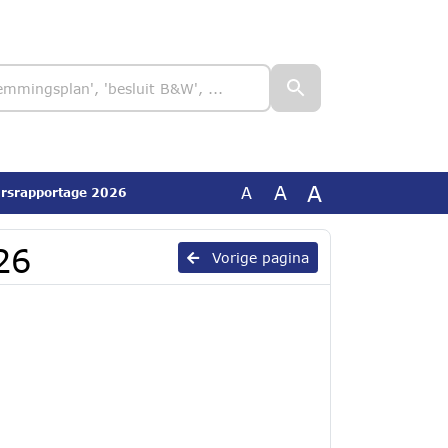
A
A
A
ursrapportage 2026
26
Vorige pagina