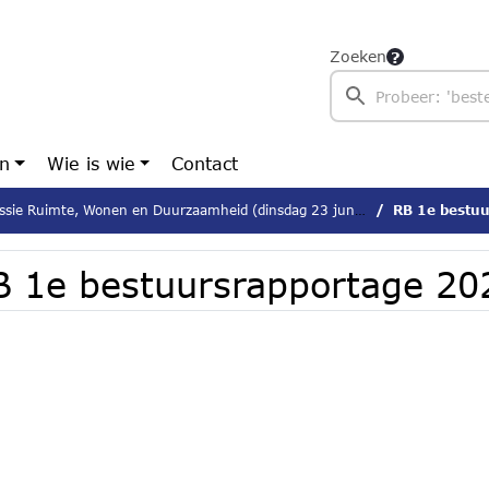
Zoeken
en
Wie is wie
Contact
ie Ruimte, Wonen en Duurzaamheid (dinsdag 23 juni 2026)
RB 1e bestu
B 1e bestuursrapportage 20