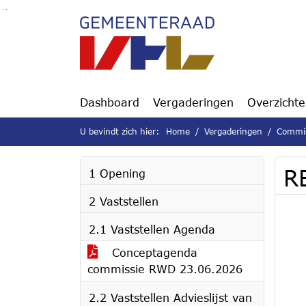
Ga naar de inhoud van deze pagina
Ga naar het zoeken
Ga naar het menu
Dashboard
Vergaderingen
Overzicht
U bevindt zich hier:
Home
Vergaderingen
Commiss
R
1 Opening
2 Vaststellen
2.1 Vaststellen Agenda
Conceptagenda
commissie RWD 23.06.2026
2.2 Vaststellen Advieslijst van