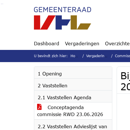
Ga naar de inhoud van deze pagina
Ga naar het zoeken
Ga naar het menu
Dashboard
Vergaderingen
Overzicht
U bevindt zich hier:
Home
Vergaderingen
Commissie
B
1 Opening
2
2 Vaststellen
2.1 Vaststellen Agenda
Conceptagenda
commissie RWD 23.06.2026
2.2 Vaststellen Advieslijst van