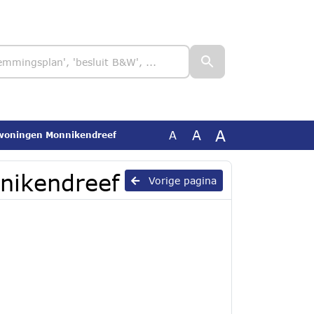
A
A
A
xwoningen Monnikendreef
nikendreef
Vorige pagina