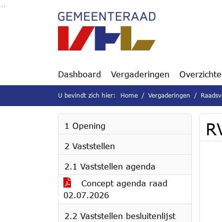
Ga naar de inhoud van deze pagina
Ga naar het zoeken
Ga naar het menu
Dashboard
Vergaderingen
Overzicht
U bevindt zich hier:
Home
Vergaderingen
Raadsv
R
1 Opening
2 Vaststellen
2.1 Vaststellen agenda
Concept agenda raad
02.07.2026
2.2 Vaststellen besluitenlijst