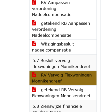
RV Aanpassen
verordening
Nadeelcompensatie
getekend RB Aanpassen
verordening
Nadeelcompensatie
Wijzigingsbesluit
nadeelcompensatie
5.7 Besluit vervolg
flexwoningen Monnikendreef
RV Vervolg Flexwoningen
Monnikendreef
getekend RB Vervolg
Flexwoningen Monnikendreef
5.8 Zienswijze financiële