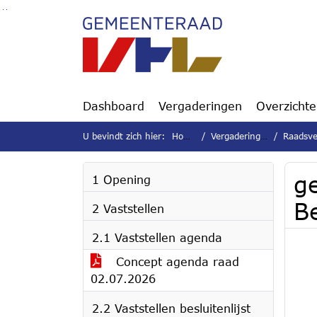
Ga naar de inhoud van deze pagina
Ga naar het zoeken
Ga naar het menu
Dashboard
Vergaderingen
Overzicht
U bevindt zich hier:
Home
Vergaderingen
Raadsver
g
1 Opening
B
2 Vaststellen
2.1 Vaststellen agenda
Concept agenda raad
02.07.2026
2.2 Vaststellen besluitenlijst