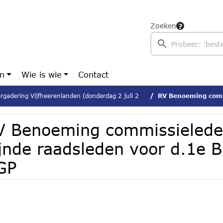
Zoeken
en
Wie is wie
Contact
gadering Vijfheerenlanden (donderdag 2 juli 2026)
RV Benoeming commissieleden nie
V Benoeming commissielede
ijnde raadsleden voor d.1e 
GP