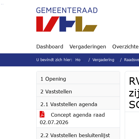
Ga naar de inhoud van deze pagina
Ga naar het zoeken
Ga naar het menu
Dashboard
Vergaderingen
Overzicht
U bevindt zich hier:
Home
Vergaderingen
Raadsver
R
1 Opening
z
2 Vaststellen
S
2.1 Vaststellen agenda
Concept agenda raad
02.07.2026
2.2 Vaststellen besluitenlijst