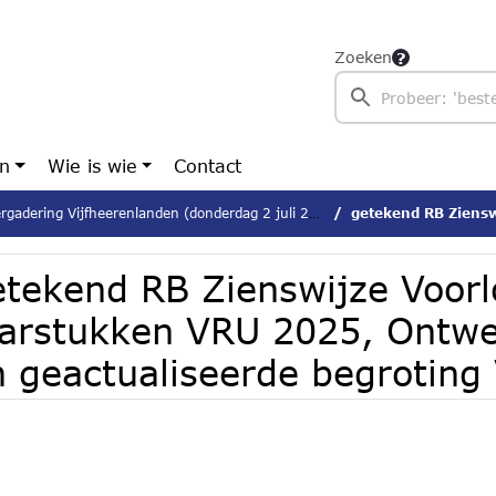
Zoeken
en
Wie is wie
Contact
gadering Vijfheerenlanden (donderdag 2 juli 2026)
getekend RB Zienswijze Voorlopige jaarstukke
etekend RB Zienswijze Voorl
aarstukken VRU 2025, Ontwe
n geactualiseerde begrotin