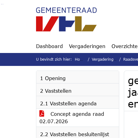
Ga naar de inhoud van deze pagina
Ga naar het zoeken
Ga naar het menu
Dashboard
Vergaderingen
Overzicht
U bevindt zich hier:
Home
Vergaderingen
Raadsver
g
1 Opening
j
2 Vaststellen
e
2.1 Vaststellen agenda
Concept agenda raad
02.07.2026
2.2 Vaststellen besluitenlijst