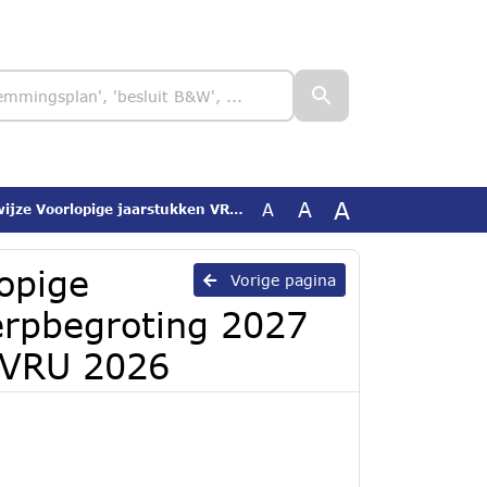
A
A
A
n VRU 2025, Ontwerpbegroting 2027 en geactualiseerde begroting VRU 2026
opige
Vorige pagina
rpbegroting 2027
g VRU 2026