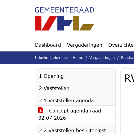
Ga naar de inhoud van deze pagina
Ga naar het zoeken
Ga naar het menu
Dashboard
Vergaderingen
Overzicht
U bevindt zich hier:
Home
Vergaderingen
Raadsv
R
1 Opening
2 Vaststellen
2.1 Vaststellen agenda
Concept agenda raad
02.07.2026
2.2 Vaststellen besluitenlijst