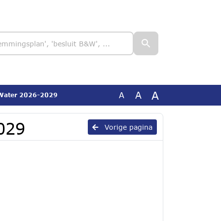
A
A
A
Water 2026-2029
029
Vorige pagina