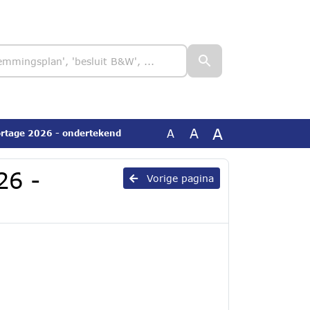
A
A
A
rtage 2026 - ondertekend
26 -
Vorige pagina