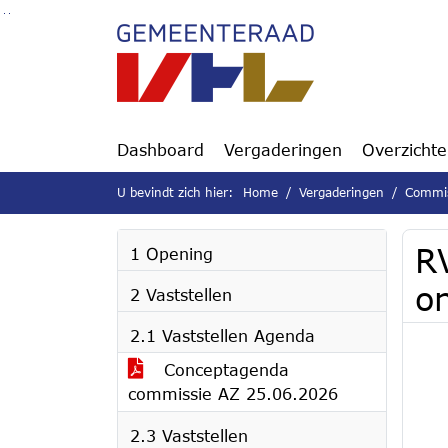
Ga naar de inhoud van deze pagina
Ga naar het zoeken
Ga naar het menu
Dashboard
Vergaderingen
Overzicht
U bevindt zich hier:
Home
Vergaderingen
Commis
R
1 Opening
o
2 Vaststellen
2.1 Vaststellen Agenda
Conceptagenda
commissie AZ 25.06.2026
2.3 Vaststellen