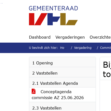
Ga naar de inhoud van deze pagina
Ga naar het zoeken
Ga naar het menu
Dashboard
Vergaderingen
Overzicht
U bevindt zich hier:
Home
Vergaderingen
Commis
Bi
1 Opening
t
2 Vaststellen
2.1 Vaststellen Agenda
Conceptagenda
commissie AZ 25.06.2026
2.3 Vaststellen