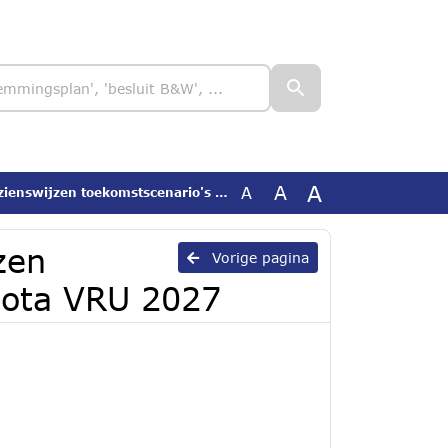
A
A
A
jzen toekomstscenario's en kadernota VRU 2027
zen
Vorige pagina
nota VRU 2027