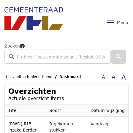
Ga naar de inhoud van deze pagina
Ga naar het zoeken
Ga naar het menu
Menu
Zoeken
A
A
A
U bevindt zich hier:
Home
Dashboard
Overzichten
Actuele overzicht items
Titel
Soort
Datum wijziging
(RWD) RIB
Ingekomen
Vandaag
inzake Eerder
stukken