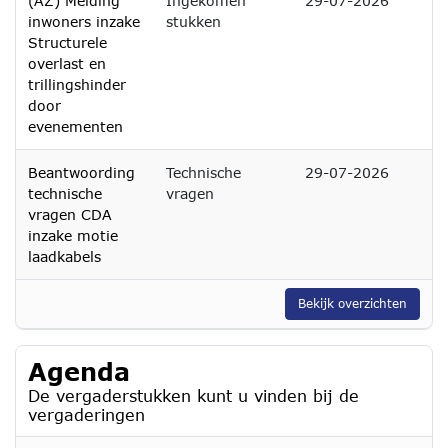
(AZ) Melding
Ingekomen
29-07-2026
inwoners inzake
stukken
Structurele
overlast en
trillingshinder
door
evenementen
Beantwoording
Technische
29-07-2026
technische
vragen
vragen CDA
inzake motie
laadkabels
Bekijk overzichten
Agenda
De vergaderstukken kunt u vinden bij de
vergaderingen