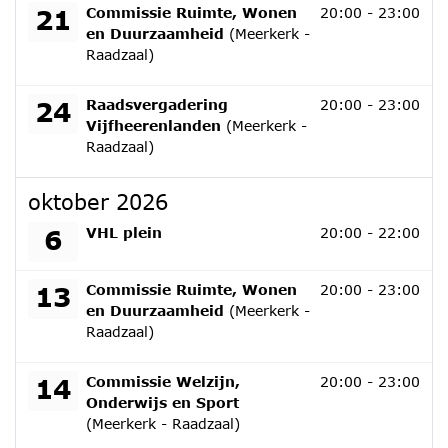
maandag 21 september 2026
21
Commissie Ruimte, Wonen
20:00 - 23:00
en Duurzaamheid
(Meerkerk -
Raadzaal)
donderdag 24 september 2026
24
Raadsvergadering
20:00 - 23:00
Vijfheerenlanden
(Meerkerk -
Raadzaal)
oktober 2026
dinsdag 6 oktober 2026
6
VHL plein
20:00 - 22:00
dinsdag 13 oktober 2026
13
Commissie Ruimte, Wonen
20:00 - 23:00
en Duurzaamheid
(Meerkerk -
Raadzaal)
woensdag 14 oktober 2026
14
Commissie Welzijn,
20:00 - 23:00
Onderwijs en Sport
(Meerkerk - Raadzaal)