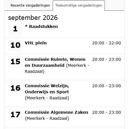
Recente vergaderingen
Toekomstige vergaderingen
september 2026
dinsdag 1 september 2026
1
* Raadstukken
donderdag 10 september 2026
10
VHL plein
20:00 - 22:00
dinsdag 15 september 2026
15
Commissie Ruimte, Wonen
20:00 - 23:00
en Duurzaamheid
(Meerkerk -
Raadzaal)
woensdag 16 september 2026
16
Commissie Welzijn,
20:00 - 23:00
Onderwijs en Sport
(Meerkerk - Raadzaal)
donderdag 17 september 2026
17
Commissie Algemene Zaken
20:00 - 23:00
(Meerkerk - Raadzaal)