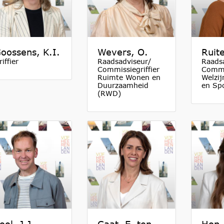
oossens, K.I.
Wevers, O.
Ruite
riffier
Raadsadviseur/
Raads
Commissiegriffier
Commis
Ruimte Wonen en
Welzij
Duurzaamheid
en Sp
(RWD)
ool, J.J.
Caat, E. ten
Hop,