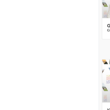
G
G
K