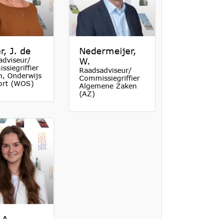
r, J. de
Nedermeijer,
adviseur/
W.
siegriffier
Raadsadviseur/
n, Onderwijs
Commissiegriffier
ort (WOS)
Algemene Zaken
(AZ)
 A.