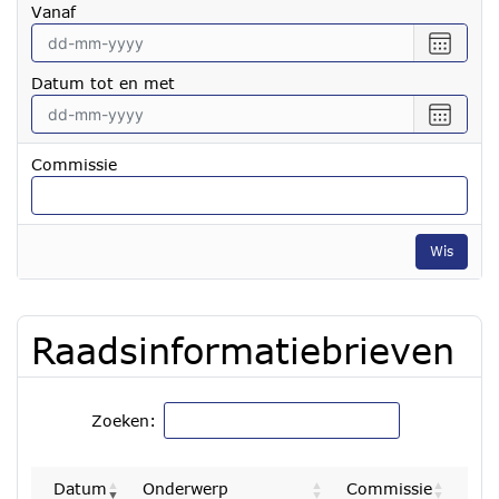
vanaf
Selecte
een
Datum tot en met
datum
vanaf
Selecte
een
datum
Commissie
tot
en
met
Wis
Raadsinformatiebrieven
Zoeken:
Datum
Onderwerp
Commissie