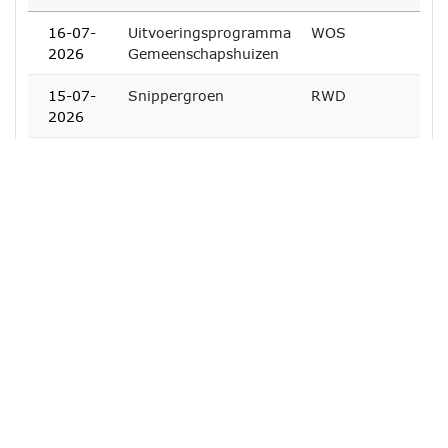
16-07-
Uitvoeringsprogramma
WOS
2026
Gemeenschapshuizen
15-07-
Snippergroen
RWD
2026
15-07-
Nota grondprijzen
AZ
2026
gemeente
Vijfheerenlanden
2026-2027
15-07-
Intern Controleplan
AZ
2026
2026
09-07-
Mogelijke uitbreiding
RWD
2026
P3 Vianen (motie
20260331)
01-07-
Stand van zaken HSDI
WOS
2026