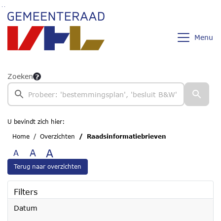
Ga naar de inhoud van deze pagina
Ga naar het zoeken
Ga naar het menu
Menu
Zoeken
U bevindt zich hier:
Home
Overzichten
Raadsinformatiebrieven
A
A
A
Terug naar overzichten
Filters
Datum