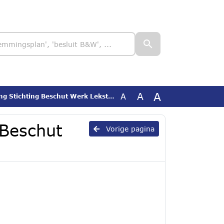
A
A
A
g Stichting Beschut Werk Lekstroom
 Beschut
Vorige pagina