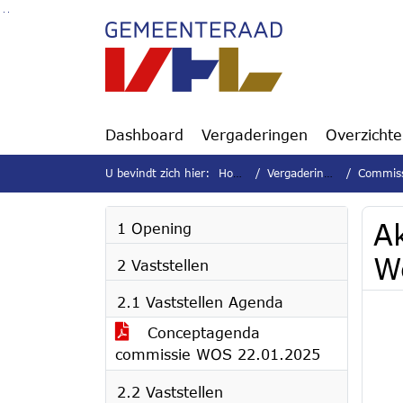
Ga naar de inhoud van deze pagina
Ga naar het zoeken
Ga naar het menu
Dashboard
Vergaderingen
Overzicht
U bevindt zich hier:
Home
Vergaderingen
Commissie
Ak
1 Opening
W
2 Vaststellen
2.1 Vaststellen Agenda
Conceptagenda
commissie WOS 22.01.2025
2.2 Vaststellen