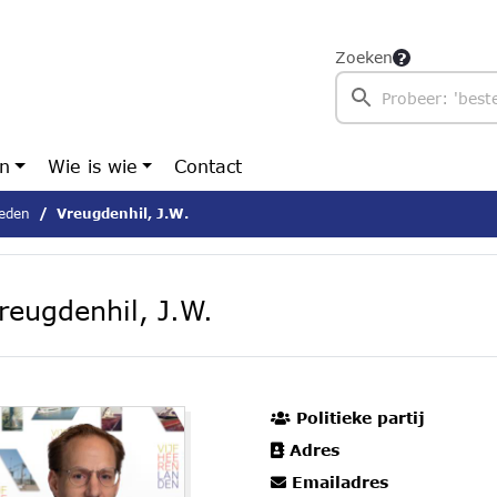
Zoeken
en
Wie is wie
Contact
eden
Vreugdenhil, J.W.
reugdenhil, J.W.
Politieke partij
Adres
Emailadres