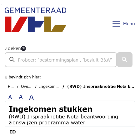
Ga naar de inhoud van deze pagina
Ga naar het zoeken
Ga naar het menu
Menu
Zoeken
U bevindt zich hier:
Home
Overzichten
Ingekomen stukken
(RWD) Inspraaknotitie Nota beantwoording zienswijzen programma water
A
A
A
Ingekomen stukken
(RWD) Inspraaknotitie Nota beantwoording
zienswijzen programma water
ID