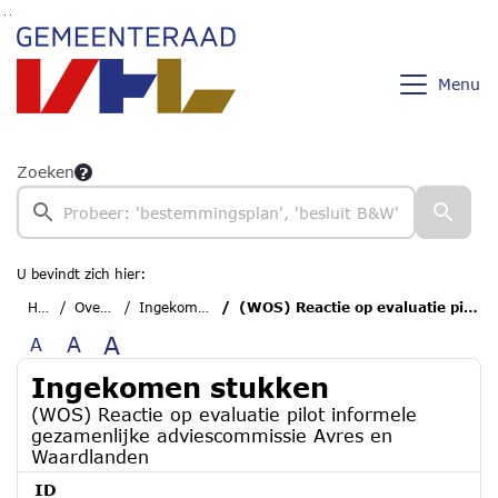
Ga naar de inhoud van deze pagina
Ga naar het zoeken
Ga naar het menu
Menu
Zoeken
U bevindt zich hier:
Home
Overzichten
Ingekomen stukken
(WOS) Reactie op evaluatie pilot informele gezamenlijke adviescommissie Avres en Waardlanden
A
A
A
Ingekomen stukken
(WOS) Reactie op evaluatie pilot informele
gezamenlijke adviescommissie Avres en
Waardlanden
ID