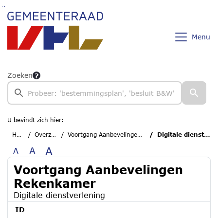
Ga naar de inhoud van deze pagina
Ga naar het zoeken
Ga naar het menu
Menu
Zoeken
U bevindt zich hier:
Home
Overzichten
Voortgang Aanbevelingen Rekenkamer
Digitale dienstverlening
A
A
A
Voortgang Aanbevelingen
Rekenkamer
Digitale dienstverlening
ID