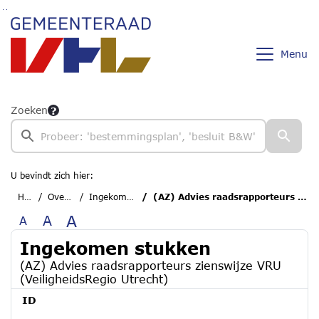
Ga naar de inhoud van deze pagina
Ga naar het zoeken
Ga naar het menu
Menu
Zoeken
U bevindt zich hier:
Home
Overzichten
Ingekomen stukken
(AZ) Advies raadsrapporteurs zienswijze VRU (VeiligheidsRegio Utrecht)
A
A
A
Ingekomen stukken
(AZ) Advies raadsrapporteurs zienswijze VRU
(VeiligheidsRegio Utrecht)
ID