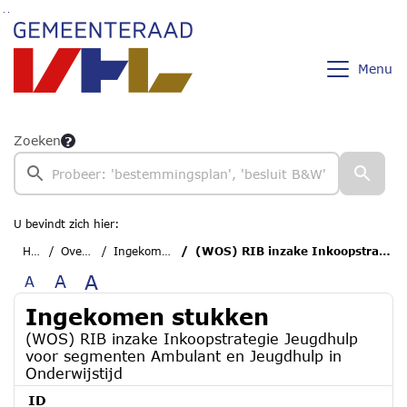
Ga naar de inhoud van deze pagina
Ga naar het zoeken
Ga naar het menu
Menu
Zoeken
U bevindt zich hier:
Home
Overzichten
Ingekomen stukken
(WOS) RIB inzake Inkoopstrategie Jeugdhulp voor segmenten Ambulant en Jeugdhulp in Onderwijstijd
A
A
A
Ingekomen stukken
(WOS) RIB inzake Inkoopstrategie Jeugdhulp
voor segmenten Ambulant en Jeugdhulp in
Onderwijstijd
ID