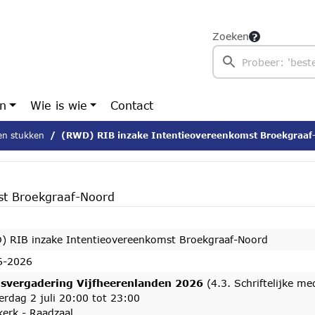
Zoeken
en
Wie is wie
Contact
n stukken
(RWD) RIB inzake Intentieovereenkomst Broekgraaf-Noor
st Broekgraaf-Noord
) RIB inzake Intentieovereenkomst Broekgraaf-Noord
6-2026
svergadering Vijfheerenlanden 2026
(4.3. Schriftelijke med
rdag 2 juli 20:00 tot 23:00
erk - Raadzaal