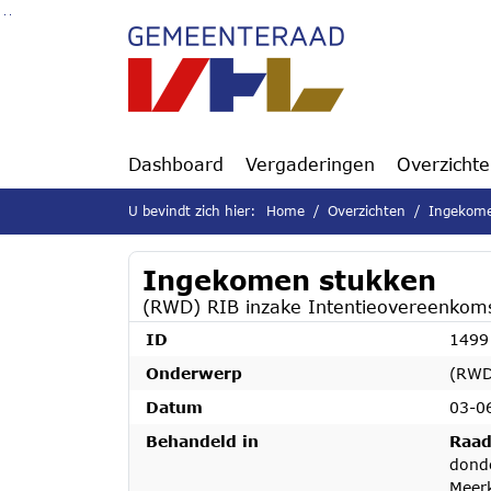
Ga naar de inhoud van deze pagina
Ga naar het zoeken
Ga naar het menu
Dashboard
Vergaderingen
Overzicht
U bevindt zich hier:
Home
Overzichten
Ingekome
Ingekomen stukken
(RWD) RIB inzake Intentieovereenkom
ID
1499
Onderwerp
(RWD
Datum
03-0
Behandeld in
Raad
donde
Meerk