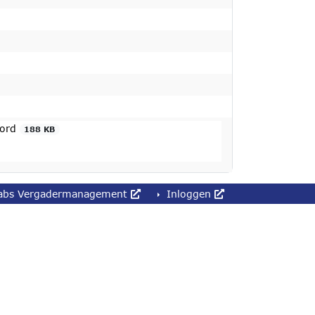
oord
188 KB
abs Vergadermanagement
Inloggen