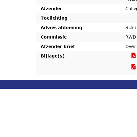
Afzender
Coll
Toelichting
Advies afdoening
Schri
Commissie
RWD
Afzender brief
Over
Bijlage(s)