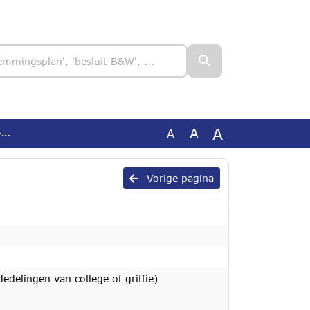
A
A
A
d
Vorige pagina
edelingen van college of griffie)