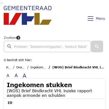
Ga naar de inhoud van deze pagina
Ga naar het zoeken
Ga naar het menu
Menu
Zoeken
U bevindt zich hier:
Home
Overzichten
Ingekomen stukken
(WOS) Brief Bindkracht VHL inzake rapport aanpak armoede en schulden
A
A
A
Ingekomen stukken
(WOS) Brief Bindkracht VHL inzake rapport
aanpak armoede en schulden
ID