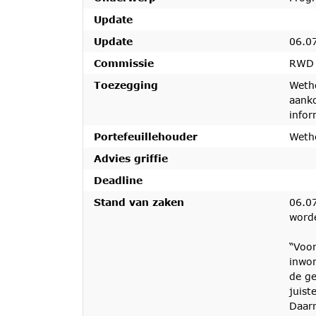
Update
Update
06.0
Commissie
RWD
Toezegging
Weth
aank
infor
Portefeuillehouder
Weth
Advies griffie
Deadline
Stand van zaken
06.0
worde
“Voor
inwon
de ge
juist
Daarn