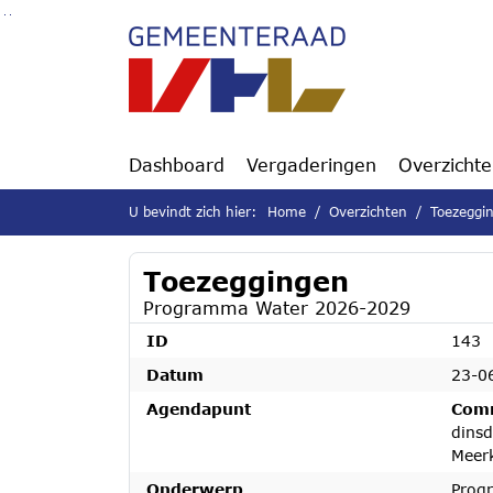
Ga naar de inhoud van deze pagina
Ga naar het zoeken
Ga naar het menu
Dashboard
Vergaderingen
Overzicht
U bevindt zich hier:
Home
Overzichten
Toezeggi
Toezeggingen
Programma Water 2026-2029
ID
143
Datum
23-0
Agendapunt
Comm
dinsd
Meerk
Onderwerp
Prog