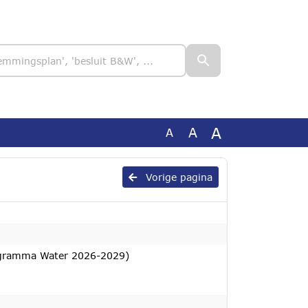
A
A
A
Vorige pagina
ogramma Water 2026-2029)