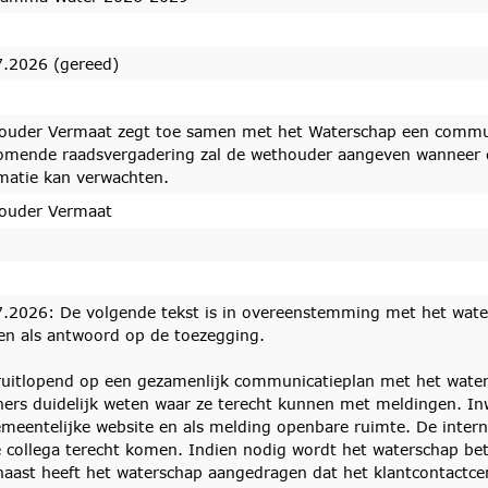
7.2026 (gereed)
ouder Vermaat zegt toe samen met het Waterschap een communi
omende raadsvergadering zal de wethouder aangeven wanneer d
matie kan verwachten.
ouder Vermaat
7.2026: De volgende tekst is in overeenstemming met het wat
n als antwoord op de toezegging.
uitlopend op een gezamenlijk communicatieplan met het water
ers duidelijk weten waar ze terecht kunnen met meldingen. In
meentelijke website en als melding openbare ruimte. De intern
e collega terecht komen. Indien nodig wordt het waterschap be
aast heeft het waterschap aangedragen dat het klantcontactce