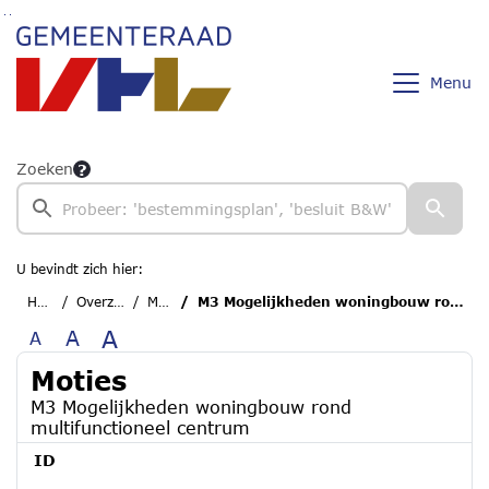
Ga naar de inhoud van deze pagina
Ga naar het zoeken
Ga naar het menu
Menu
Zoeken
U bevindt zich hier:
Home
Overzichten
Moties
M3 Mogelijkheden woningbouw rond multifunctioneel centrum
A
A
A
Moties
M3 Mogelijkheden woningbouw rond
multifunctioneel centrum
ID