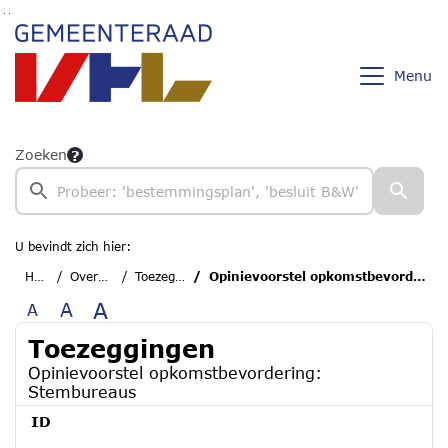
Ga naar de inhoud van deze pagina
Ga naar het zoeken
Ga naar het menu
Menu
Zoeken
U bevindt zich hier:
Home
Overzichten
Toezeggingen
Opinievoorstel opkomstbevordering: Stembureaus
A
A
A
Toezeggingen
Opinievoorstel opkomstbevordering:
Stembureaus
ID