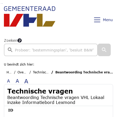
Ga naar de inhoud van deze pagina
Ga naar het zoeken
Ga naar het menu
Menu
Zoeken
U bevindt zich hier:
Home
Overzichten
Technische vragen
Beantwoording Technische vragen VHL Lokaal inzake Informatiebord Lexmond
A
A
A
Technische vragen
Beantwoording Technische vragen VHL Lokaal
inzake Informatiebord Lexmond
ID