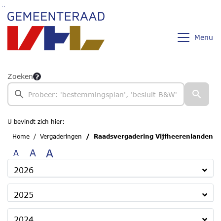
Ga naar de inhoud van deze pagina
Ga naar het zoeken
Ga naar het menu
Menu
Zoeken
U bevindt zich hier:
Home
Vergaderingen
Raadsvergadering Vijfheerenlanden
A
A
A
2026
2025
2024