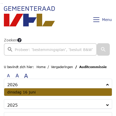
Ga naar de inhoud van deze pagina
Ga naar het zoeken
Ga naar het menu
Menu
Zoeken
U bevindt zich hier:
Home
Vergaderingen
Auditcommissie
A
A
A
2026
2026
dinsdag 16 juni
2025