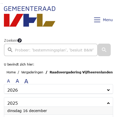
Ga naar de inhoud van deze pagina
Ga naar het zoeken
Ga naar het menu
Menu
Zoeken
U bevindt zich hier:
Home
Vergaderingen
Raadsvergadering Vijfheerenlanden
A
A
A
2026
2025
2025
dinsdag 16 december