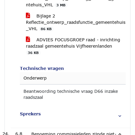
ntehuis_VHL
3 MB
Bijlage 2
Reflectie_ontwerp_raadsfunctie_gemeentehuis
_VHL
86 KB
ADVIES FOCUSGROEP raad - inrichting
raadzaal gemeentehuis Vijfheerenlanden
36 KB
Technische vragen
Onderwerp
Beantwoording technische vraag D66 inzake
raadszaal
Sprekers
6.8
Benoeming commissieleden zijnde niet-