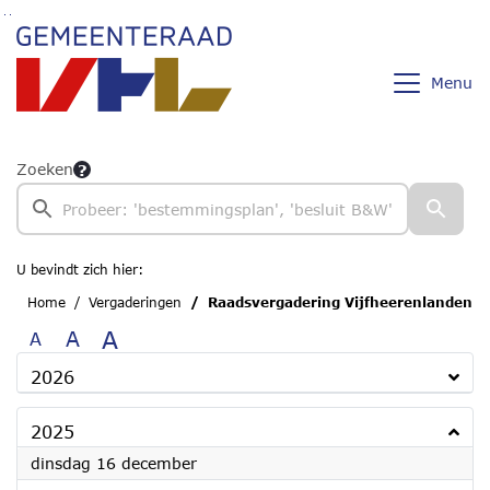
Ga naar de inhoud van deze pagina
Ga naar het zoeken
Ga naar het menu
Menu
Zoeken
U bevindt zich hier:
Home
Vergaderingen
Raadsvergadering Vijfheerenlanden
A
A
A
2026
2025
2025
dinsdag 16 december