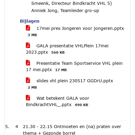
Smeenk, Directeur Bindkracht VHL 5)
Anniek Jong, Teamleider gro-up
Bijlagen
17mei pres Jongeren voor jongeren.pptx
3 MB
GALA presentatie VHLPlein 17mei
2023.pptx
560 KB
Presentatie Team Sportservice VHL plein
17 mei.pptx
17 MB
slides vhl plein 230517 GGDrU.pptx
2 MB
Wat betekent GALA voor
BindkrachtVHL_.pptx
490 KB
4
21.30 - 22.15 Ontmoeten en (na) praten over
thema + Gezonde borrel