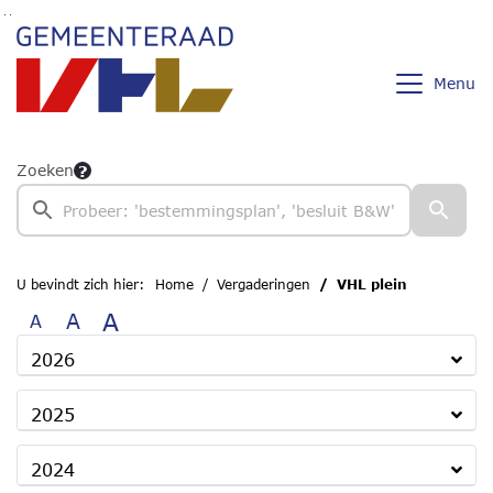
Ga naar de inhoud van deze pagina
Ga naar het zoeken
Ga naar het menu
Menu
Zoeken
U bevindt zich hier:
Home
Vergaderingen
VHL plein
A
A
A
2026
2025
2024