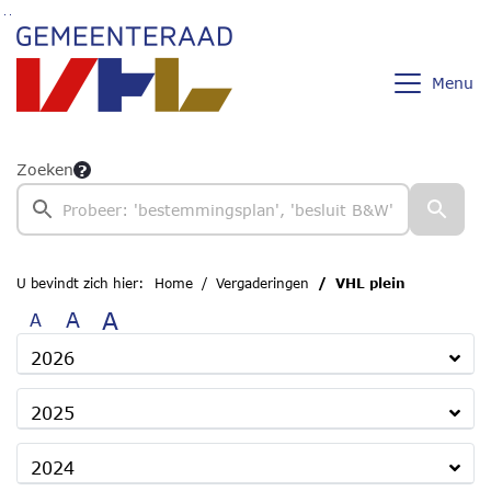
Ga naar de inhoud van deze pagina
Ga naar het zoeken
Ga naar het menu
Menu
Zoeken
U bevindt zich hier:
Home
Vergaderingen
VHL plein
A
A
A
2026
2025
2024